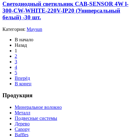
Cветодиодный светильник CAB-SENSOR 4W l-
300-CW-WHITE-220V-IP20 (Универсальный
белый) -30 шт.
Категория:
Maysun
В начало
Назад
1
2
3
4
5
Вперёд
В конец
Продукция
Минеральное волокно
Металл
Подвесные системы
Дерево
Canopy
Baffles