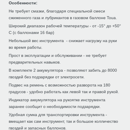
Особенности:
Вопрос по продукции
Не требует смазки, благодаря специальной смеси
сжиженного газа и лубрикантов в газовом баллоне Toua.
Имя
*
Широкий диапазон рабочей температуры - от -15° до +50°
С (с баллонами 16 бар)
Небольшой вес инструмента - снижает нагрузку на руки
Почта
*
во время работы.
Прост в эксплуатации и обслуживании - не требует
предварительных навыков.
Продукт
*
В комплекте 2 аккумулятора - позволяют забить до 8000
гвоздей без подзарядки от электросети.
Подвес на ремень с возможностью разворота на 180
Сообщение
*
градусов - удобно работать как левой так и правой рукой.
Индикатор аккумулятора на рукоятке инструмента
заранее сообщит о необходимости подзарядки.
Удобная сумка для транспортировки инструмента -
вмещает как сам инструмент, так и большое колличество
гвоздей и запасных баллонов.