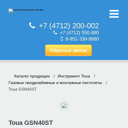
+7 (4712) 200-002
+7 (4712) 550-880
8-951-330-8880
Обратный звонок
Каталог продукции
/
Инструмент Toua
/
Газовые гвоздезабивные и монтажные пистолеты
/
Toua GSN40ST
Toua GSN40ST