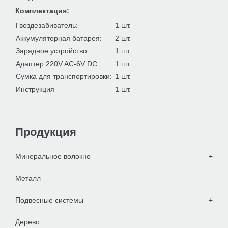
Комплектация:
Гвоздезабиватель:
1 шт.
Получить ли копию письма?
Аккумуляторная батарея:
2 шт.
Зарядное устройство:
1 шт.
Адаптер 220V AC-6V DC:
1 шт.
Сумка для транспортировки:
1 шт.
Инструкция
1 шт.
Отправить
Закрыть
Продукция
Минеральное волокно
Металл
Подвесные системы
Дерево