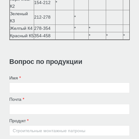
154-212
*
К2
Зеленый
212-278
*
К3
Желтый К4
278-354
*
*
Красный К5
354-458
*
*
*
Вопрос по продукции
Имя
*
Почта
*
Продукт
*