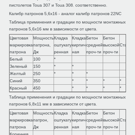
пистолетов Toua 307 и Toua 308. соответственно.
Калибр патронов 5,6х16 - аналог калибр патронов 22NC
Таблица приминения и градации по мощности монтажных
патронов 5,6х16 мм в зависимости от цвета.
Цветовая
Мощность
Кладка
Кладка
Бетон
Бетон
маркировка
патрона,
оштукату
кирпич
средней
высокой
Сталь
патрона
Дж
ренная
ная
проч-ти
проч-ти
Белый
100
*
Зеленый
150
*
*
Желтый
250
*
*
*
Синий
350
*
*
*
*
Красный
450
*
*
*
*
Таблица применения и градации по мощности монтажных
патронов 6,8х11 мм в зависимости от цвета.
Цветовая
Мощность
Кладка
Кладка
Бетон
Бетон
маркировка
патрон,
оштукату
кирпич
средней
высокой
Сталь
патрона
Дж
ренная
ная
проч-ти
проч-ти
Коричнев.