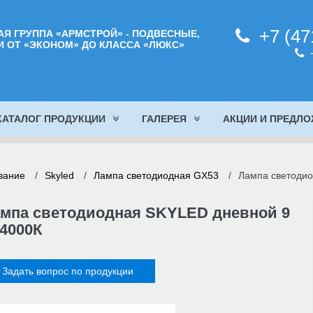
прос по продукции
+7 (47
Я ГРУППА «АРМСТРОЙ» - ПОДВЕСНЫЕ,
 ОТ «ЭКОНОМ» ДО КЛАССА «ЛЮКС»
+
*
та
*
КАТАЛОГ ПРОДУКЦИИ
ГАЛЕРЕЯ
АКЦИИ И ПРЕДЛ
дукт
*
вание
/
Skyled
/
Лампа светодиодная GX53
/
Лампа светоди
бщение
*
мпа светодиодная SKYLED дневной 9
4000К
Задать вопрос по продукции