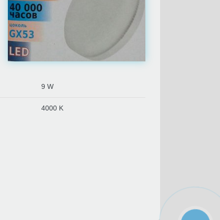
9 W
4000 K