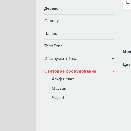
Ка
Дерево
Пол
Canopy
Baffles
TechZone
Мощ
Инструмент Toua
Цве
Световое оборудование
Альфа свет
Maysun
Skyled