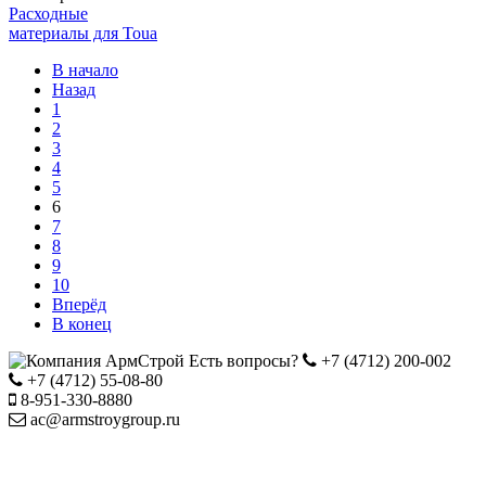
Расходные
материалы для Toua
В начало
Назад
1
2
3
4
5
6
7
8
9
10
Вперёд
В конец
Есть вопросы?
+7
(4712) 200-002
+7
(4712) 55-08-80
8-951-330-8880
ac@armstroygroup.ru