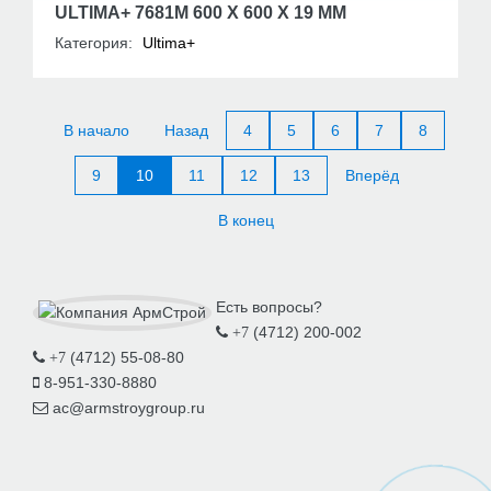
ULTIMA+ 7681M 600 X 600 X 19 MM
Категория:
Ultima+
В начало
Назад
4
5
6
7
8
9
10
11
12
13
Вперёд
В конец
Есть вопросы?
(4712) 200-002
+7
(4712) 55-08-80
+7
8-951-330-8880
ac@armstroygroup.ru